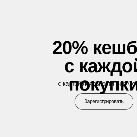
20% кешб
с каждо
покупк
с картой лояльности Surf Co
Зарегистрировать