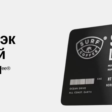
эк
й
и
ffee®