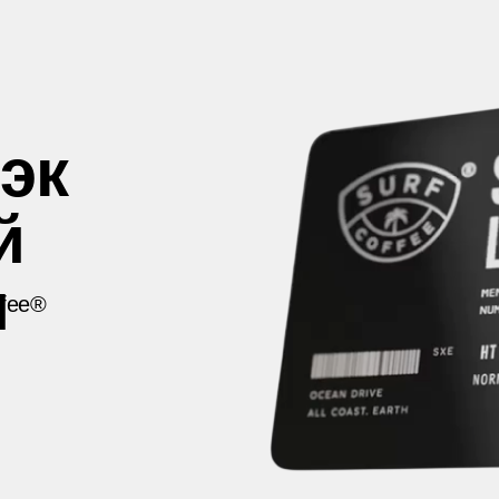
эк
й
и
ffee®