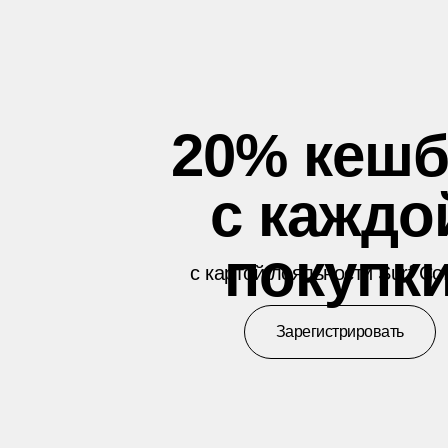
20% кешб
с каждо
покупк
с картой лояльности Surf Co
Зарегистрировать