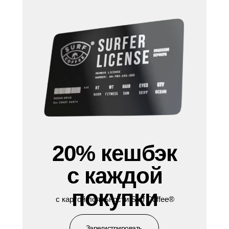
20% кешбэк
с каждой
покупки
с картой лояльности Surf Coffee®
Зарегистрировать