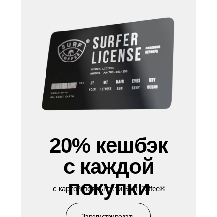
20% кешбэк
с каждой
покупки
с картой лояльности Surf Coffee®
Зарегистрировать