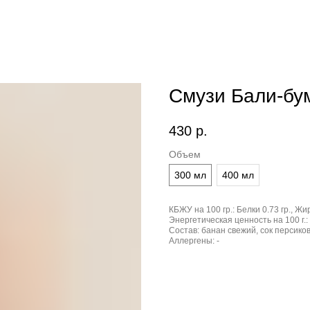
Смузи Бали-бу
430
р.
Объем
300 мл
400 мл
КБЖУ на 100 гр.:
Белки 0.73 гр., Жир
Энергетическая ценность на 100 г.:
Состав:
банан свежий, сок персико
Аллергены:
-