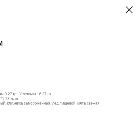
м
ы 0.27 гр., Углеводы 16.27 гр.
71.73 ккал
вый, клубника замороженная, лед пищевой, мята свежая