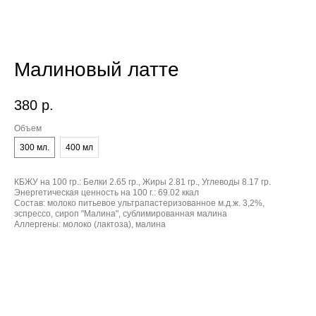
Малиновый латте
380
р.
Объем
300 мл.
400 мл
КБЖУ на 100 гр.:
Белки 2.65 гр., Жиры 2.81 гр., Углеводы 8.17 гр.
Энергетическая ценность на 100 г.:
69.02 ккал
Состав:
молоко питьевое ультрапастеризованное м.д.ж. 3,2%,
эспрессо, сироп "Малина", сублимированная малина
Аллергены:
молоко (лактоза), малина