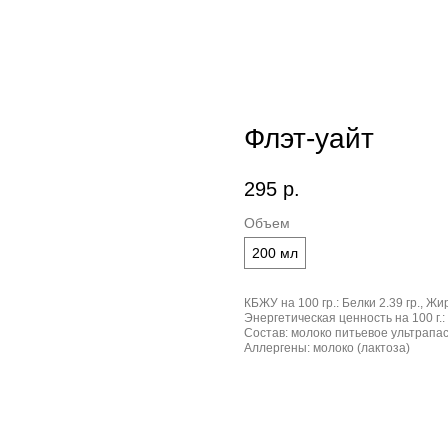
Флэт-уайт
295
р.
Объем
200 мл
КБЖУ на 100 гр.:
Белки 2.39 гр., Жир
Энергетическая ценность на 100 г.:
Состав:
молоко питьевое ультрапас
Аллергены:
молоко (лактоза)