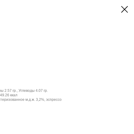
ы 2.57 гр., Углеводы 4.07 гр.
49.26 ккал
теризованное м.д.ж. 3,2%, эспрессо