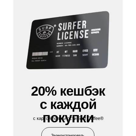
20% кешбэк
с каждой
покупки
с картой лояльности Surf Coffee®
Зарегистрировать