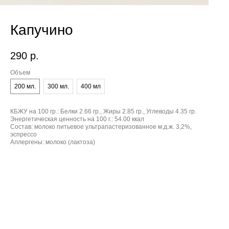
Капучино
290
р.
Объем
200 мл.
300 мл.
400 мл
КБЖУ на 100 гр.:
Белки 2.66 гр., Жиры 2.85 гр., Углеводы 4.35 гр.
Энергетическая ценность на 100 г.:
54.00 ккал
Состав:
молоко питьевое ультрапастеризованное м.д.ж. 3,2%,
эспрессо
Аллергены:
молоко (лактоза)