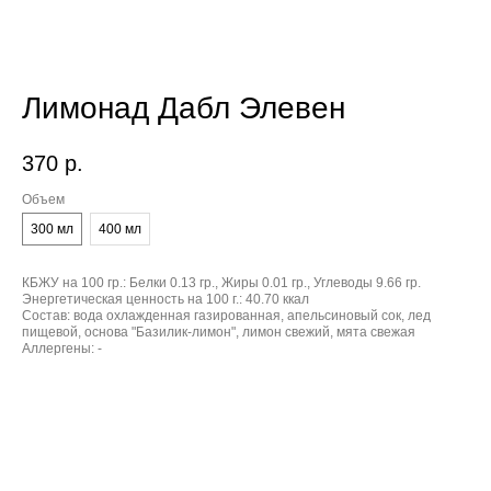
Лимонад Дабл Элевен
370
р.
Объем
300 мл
400 мл
КБЖУ на 100 гр.:
Белки 0.13 гр., Жиры 0.01 гр., Углеводы 9.66 гр.
Энергетическая ценность на 100 г.:
40.70 ккал
Состав:
вода охлажденная газированная, апельсиновый сок, лед
пищевой, основа "Базилик-лимон", лимон свежий, мята свежая
Аллергены:
-