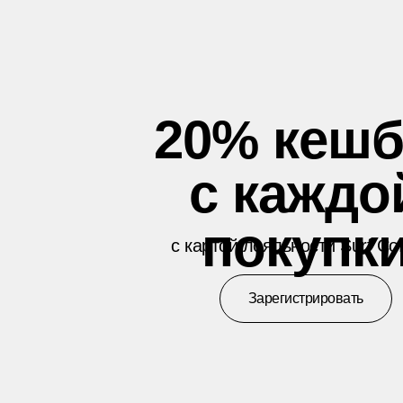
20% кешб
с каждо
покупк
с картой лояльности Surf Co
Зарегистрировать