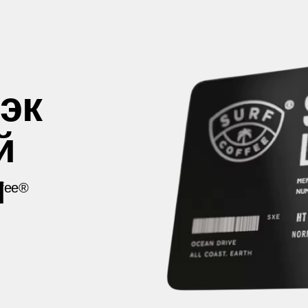
эк
й
и
ffee®