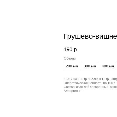
Грушево-вишне
190
р.
Объем
200 мл
300 мл
400 мл
КБЖУ на 100 гр.:
Белки 0.13 гр., Жир
Энергетическая ценность на 100 г.:
Состав:
иван-чай заваренный, вишн
Аллергены:
-