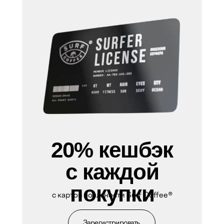
20% кешбэк
с каждой
покупки
с картой лояльности Surf Coffee®
Зарегистрировать