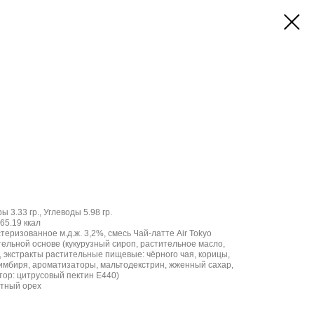
ы 3.33 гр., Углеводы 5.98 гр.
65.19 ккал
еризованное м.д.ж. 3,2%, смесь Чай-латте Air Tokyo
тельной основе (кукурузный сироп, растительное масло,
а, экстракты растительные пищевые: чёрного чая, корицы,
, имбиря, ароматизаторы, мальтодекстрин, жженный сахар,
тор: цитрусовый пектин E440)
атный орех