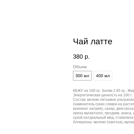
Чай латте
380
р.
Объем
300 мл
400 мл
КБЖУ на 100 гр.:
Белки 2.85 гр., Жир
Энергетическая ценность на 100 г.:
Состав:
молоко питьевое ультрапаст
(заменитель сухих сливок на расти
казеинат натрия), сахар, декстроз
ореха мускатного, гвоздики, аниса
сухой натуральный мёд, стабилиза
Аллергены:
молоко (лактоза), муск