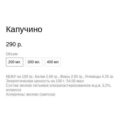
Капучино
290
р.
Объем
200 мл.
300 мл.
400 мл
КБЖУ на 100 гр.:
Белки 2.66 гр., Жиры 2.85 гр., Углеводы 4.35 гр.
Энергетическая ценность на 100 г.:
54.00 ккал
Состав:
молоко питьевое ультрапастеризованное м.д.ж. 3,2%,
эспрессо
Аллергены:
молоко (лактоза)