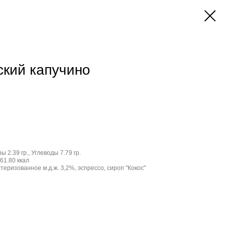
ский капучино
ы 2.39 гр., Углеводы 7.79 гр.
61.80 ккал
еризованное м.д.ж. 3,2%, эспрессо, сироп "Кокос"