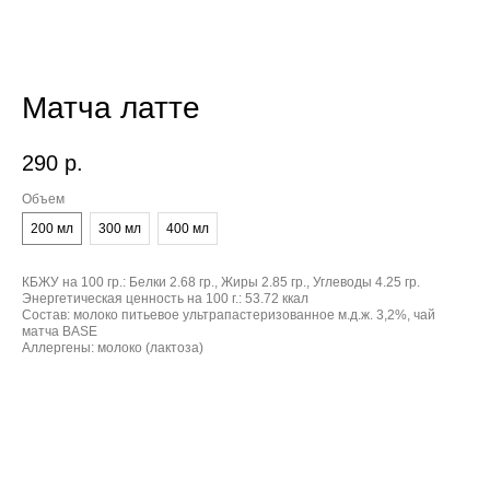
Матча латте
290
р.
Объем
200 мл
300 мл
400 мл
КБЖУ на 100 гр.:
Белки 2.68 гр., Жиры 2.85 гр., Углеводы 4.25 гр.
Энергетическая ценность на 100 г.:
53.72 ккал
Состав:
молоко питьевое ультрапастеризованное м.д.ж. 3,2%, чай
матча BASE
Аллергены:
молоко (лактоза)