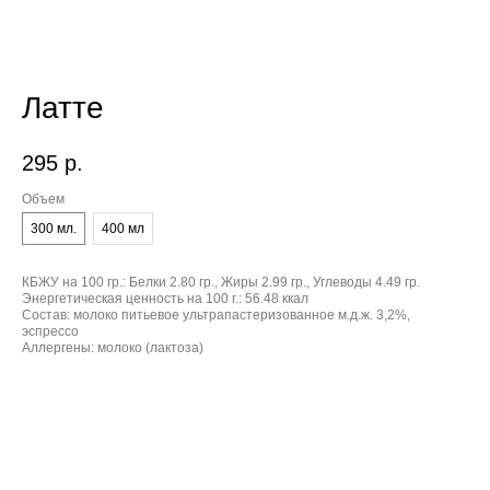
Латте
295
р.
Объем
300 мл.
400 мл
КБЖУ на 100 гр.:
Белки 2.80 гр., Жиры 2.99 гр., Углеводы 4.49 гр.
Энергетическая ценность на 100 г.:
56.48 ккал
Состав:
молоко питьевое ультрапастеризованное м.д.ж. 3,2%,
эспрессо
Аллергены:
молоко (лактоза)