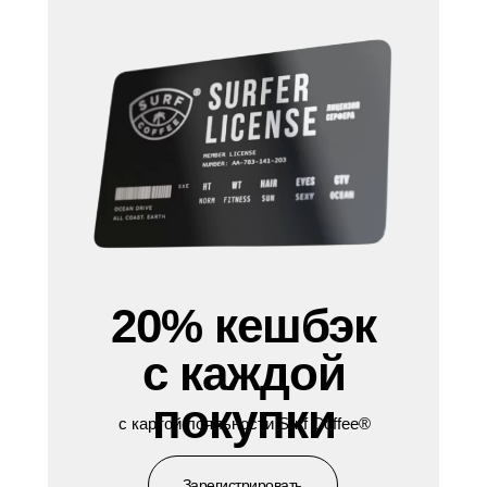
20% кешбэк
с каждой
покупки
с картой лояльности Surf Coffee®
Зарегистрировать