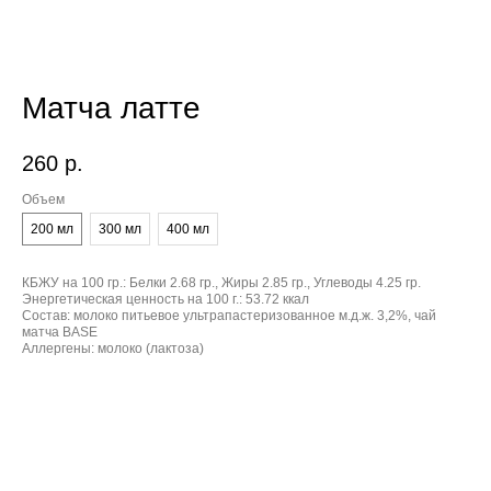
Матча латте
260
р.
Объем
200 мл
300 мл
400 мл
КБЖУ на 100 гр.:
Белки 2.68 гр., Жиры 2.85 гр., Углеводы 4.25 гр.
Энергетическая ценность на 100 г.:
53.72 ккал
Состав:
молоко питьевое ультрапастеризованное м.д.ж. 3,2%, чай
матча BASE
Аллергены:
молоко (лактоза)