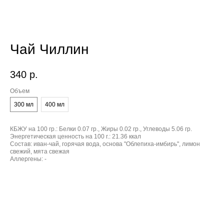
Чай Чиллин
340
р.
Объем
300 мл
400 мл
КБЖУ на 100 гр.:
Белки 0.07 гр., Жиры 0.02 гр., Углеводы 5.06 гр.
Энергетическая ценность на 100 г.:
21.36 ккал
Состав:
иван-чай, горячая вода, основа "Облепиха-имбирь", лимон
свежий, мята свежая
Аллергены:
-