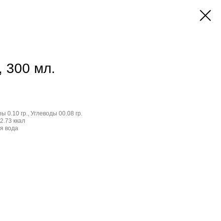
 300 мл.
ы 0.10 гр., Углеводы 00.08 гр.
2.73 ккал
я вода