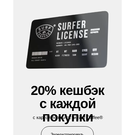
20% кешбэк
с каждой
покупки
с картой лояльности Surf Coffee®
Зарегистрировать