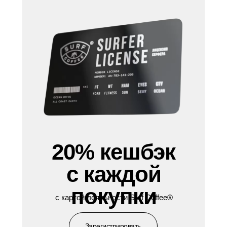
20% кешбэк
с каждой
покупки
с картой лояльности Surf Coffee®
Зарегистрировать