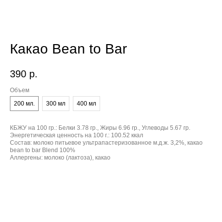
Какао Bean to Bar
390
р.
Объем
200 мл.
300 мл
400 мл
КБЖУ на 100 гр.:
Белки 3.78 гр., Жиры 6.96 гр., Углеводы 5.67 гр.
Энергетическая ценность на 100 г.:
100.52 ккал
Состав:
молоко питьевое ультрапастеризованное м.д.ж. 3,2%, какао
bean to bar Blend 100%
Аллергены:
молоко (лактоза), какао