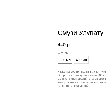
Смузи Улувату
440
р.
Объем
300 мл
400 мл
КБЖУ на 100 гр.:
Белки 1.37 гр., Жир
Энергетическая ценность на 100 г.:
Состав:
банан свежий, огурец свеж
замороженный, лимон свежий, мят
Аллергены:
сельдерей