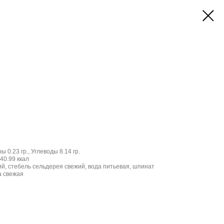
ы 0.23 гр., Углеводы 8.14 гр.
40.99 ккал
ий, стебель сельдерея свежий, вода питьевая, шпинат
а свежая