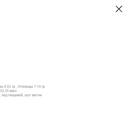
ы 0.01 гр., Углеводы 7.74 гр.
32.25 ккал
 лед пищевой, шот матчи