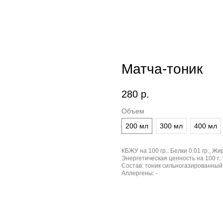
Матча-тоник
280
р.
Объем
200 мл
300 мл
400 мл
КБЖУ на 100 гр.:
Белки 0.01 гр., Жир
Энергетическая ценность на 100 г.:
Состав:
тоник сильногазированный,
Аллергены:
-