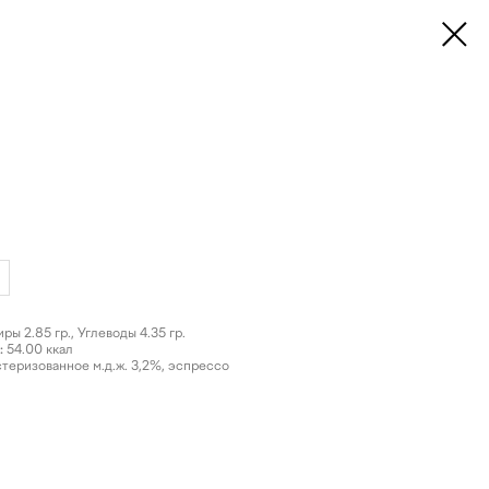
л
ры 2.85 гр., Углеводы 4.35 гр.
:
54.00 ккал
теризованное м.д.ж. 3,2%, эспрессо