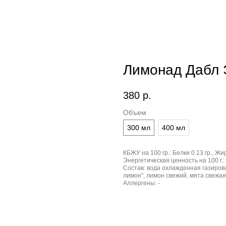
Лимонад Дабл 
380
р.
Объем
300 мл
400 мл
КБЖУ на 100 гр.:
Белки 0.13 гр., Жир
Энергетическая ценность на 100 г.:
Состав:
вода охлажденная газирова
лимон", лимон свежий, мята свежая
Аллергены:
-