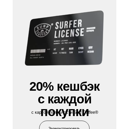
20% кешбэк
с каждой
покупки
с картой лояльности Surf Coffee®
Зарегистрировать