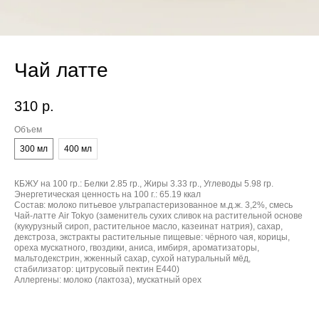
Чай латте
310
р.
Объем
300 мл
400 мл
КБЖУ на 100 гр.:
Белки 2.85 гр., Жиры 3.33 гр., Углеводы 5.98 гр.
Энергетическая ценность на 100 г.:
65.19 ккал
Состав:
молоко питьевое ультрапастеризованное м.д.ж. 3,2%, смесь
Чай-латте Air Tokyo (заменитель сухих сливок на растительной основе
(кукурузный сироп, растительное масло, казеинат натрия), сахар,
декстроза, экстракты растительные пищевые: чёрного чая, корицы,
ореха мускатного, гвоздики, аниса, имбиря, ароматизаторы,
мальтодекстрин, жженный сахар, сухой натуральный мёд,
стабилизатор: цитрусовый пектин E440)
Аллергены:
молоко (лактоза), мускатный орех