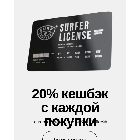
20% кешбэк
с каждой
покупки
с картой лояльности Surf Coffee®
Зарегистрировать