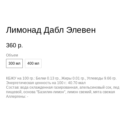
Лимонад Дабл Элевен
360
р.
Объем
300 мл
400 мл
КБЖУ на 100 гр.:
Белки 0.13 гр., Жиры 0.01 гр., Углеводы 9.66 гр.
Энергетическая ценность на 100 г.:
40.70 ккал
Состав:
вода охлажденная газированная, апельсиновый сок, лед
пищевой, основа "Базилик-лимон", лимон свежий, мята свежая
Аллергены:
-