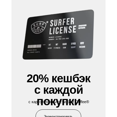
20% кешбэк
с каждой
покупки
с картой лояльности Surf Coffee®
Зарегистрировать