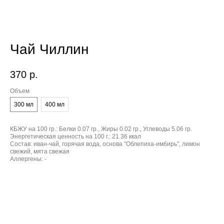
Чай Чиллин
370
р.
Объем
300 мл
400 мл
КБЖУ на 100 гр.:
Белки 0.07 гр., Жиры 0.02 гр., Углеводы 5.06 гр.
Энергетическая ценность на 100 г.:
21.36 ккал
Состав:
иван-чай, горячая вода, основа "Облепиха-имбирь", лимон
свежий, мята свежая
Аллергены:
-