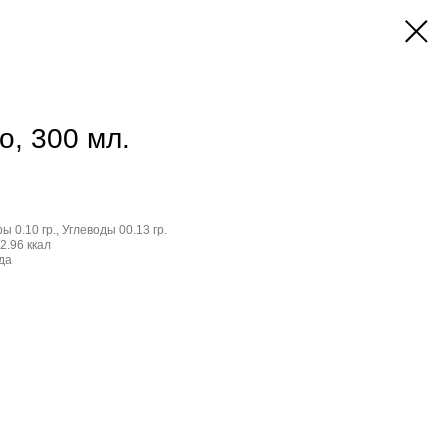
о, 300 мл.
ы 0.10 гр., Углеводы 00.13 гр.
2.96 ккал
да