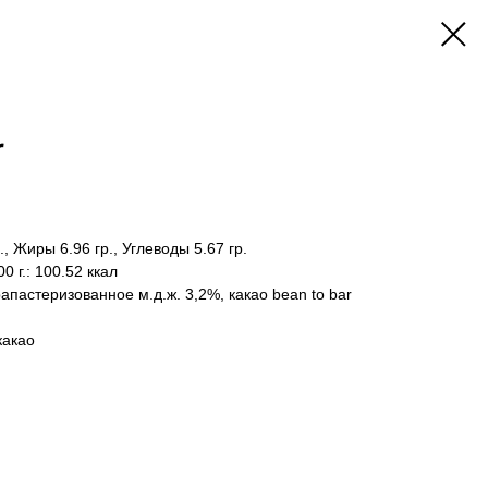
r
., Жиры 6.96 гр., Углеводы 5.67 гр.
0 г.:
100.52 ккал
апастеризованное м.д.ж. 3,2%, какао bean to bar
какао