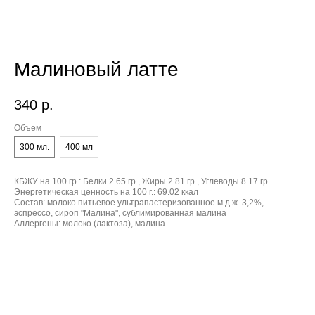
Малиновый латте
340
р.
Объем
300 мл.
400 мл
КБЖУ на 100 гр.:
Белки 2.65 гр., Жиры 2.81 гр., Углеводы 8.17 гр.
Энергетическая ценность на 100 г.:
69.02 ккал
Состав:
молоко питьевое ультрапастеризованное м.д.ж. 3,2%,
эспрессо, сироп "Малина", сублимированная малина
Аллергены:
молоко (лактоза), малина