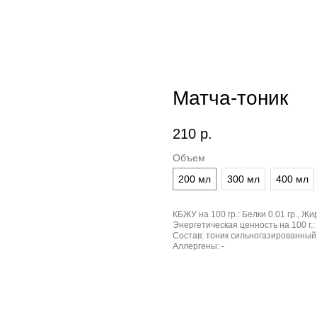
Матча-тоник
210
р.
Объем
200 мл
300 мл
400 мл
КБЖУ на 100 гр.:
Белки 0.01 гр., Жир
Энергетическая ценность на 100 г.:
Состав:
тоник сильногазированный,
Аллергены:
-