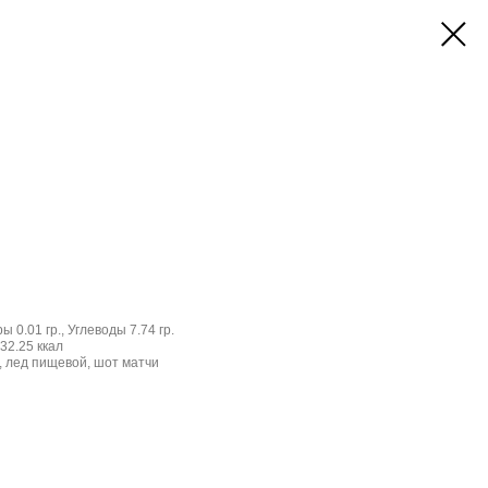
ы 0.01 гр., Углеводы 7.74 гр.
32.25 ккал
 лед пищевой, шот матчи