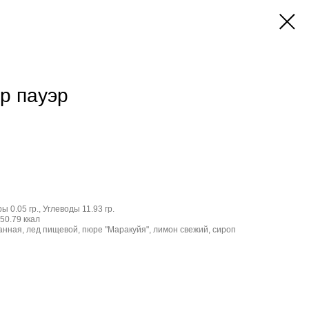
р пауэр
ы 0.05 гр., Углеводы 11.93 гр.
50.79 ккал
нная, лед пищевой, пюре "Маракуйя", лимон свежий, сироп