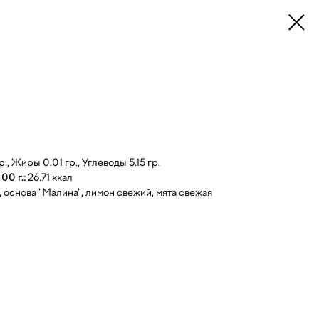
., Жиры 0.01 гр., Углеводы 5.15 гр.
00 г.:
26.71 ккал
, основа "Малина", лимон свежий, мята свежая