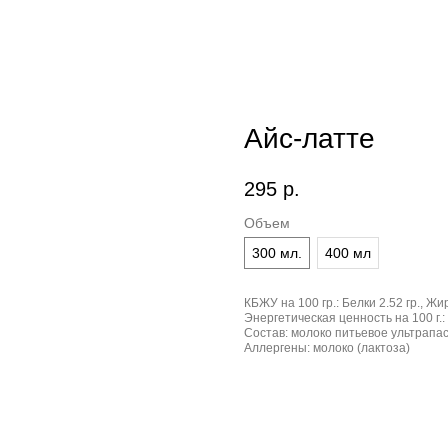
Айс-латте
295
р.
Объем
300 мл.
400 мл
КБЖУ на 100 гр.:
Белки 2.52 гр., Жир
Энергетическая ценность на 100 г.:
Состав:
молоко питьевое ультрапас
Аллергены:
молоко (лактоза)