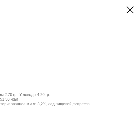
ы 2.70 гр., Углеводы 4.20 гр.
51.50 ккал
теризованное м.д.ж. 3,2%, лед пищевой, эспрессо