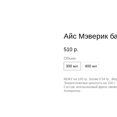
Айс Мэверик б
510
р.
Объем
300 мл.
400 мл
КБЖУ на 100 гр.:
Белки 0.54 гр., Жир
Энергетическая ценность на 100 г.:
Состав:
апельсиновый фреш свежев
Аллергены:
-