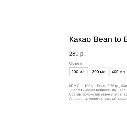
Какао Bean to 
280
р.
Объем
200 мл.
300 мл
400 мл
КБЖУ на 100 гр.:
Белки 3.78 гр., Жир
Энергетическая ценность на 100 г.:
Состав:
молоко питьевое ультрапаст
Аллергены:
молоко (лактоза), какао