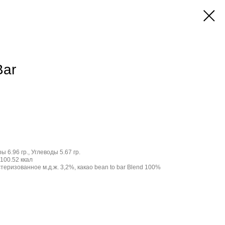
Bar
ы 6.96 гр., Углеводы 5.67 гр.
100.52 ккал
еризованное м.д.ж. 3,2%, какао bean to bar Blend 100%