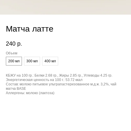
Матча латте
240
р.
Объем
200 мл
300 мл
400 мл
КБЖУ на 100 гр.:
Белки 2.68 гр., Жиры 2.85 гр., Углеводы 4.25 гр.
Энергетическая ценность на 100 г.:
53.72 ккал
Состав:
молоко питьевое ультрапастеризованное м.д.ж. 3,2%, чай
матча BASE
Аллергены:
молоко (лактоза)