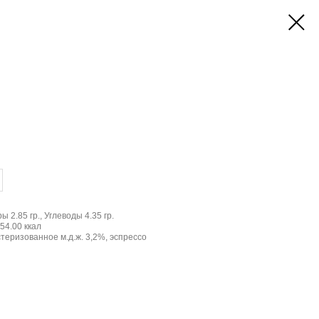
ы 2.85 гр., Углеводы 4.35 гр.
54.00 ккал
теризованное м.д.ж. 3,2%, эспрессо