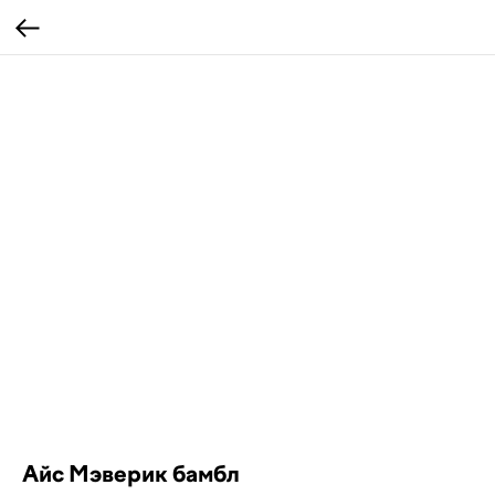
Айс Мэверик бамбл